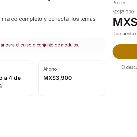
Precio
MX$8,900
MX$
 marco completo y conectar los temas
Descuento d
gar para el curso o conjunto de módulos.
El desc
Ahorro
o a 4 de
MX$3,900
6