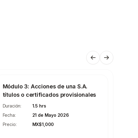
Anterior
Siguiente
Módulo 3: Acciones de una S.A.
Módul
títulos o certificados provisionales
cand
Alon
Duración:
1.5 hrs
Duració
Fecha:
21 de Mayo 2026
Fecha:
Precio:
MX$1,000
Precio: